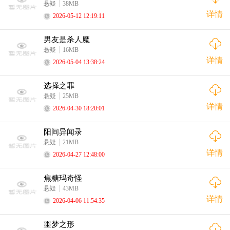
悬疑
38MB
详情
2026-05-12 12:19:11
男友是杀人魔
悬疑
16MB
详情
2026-05-04 13:38:24
选择之罪
悬疑
25MB
详情
2026-04-30 18:20:01
阳间异闻录
悬疑
21MB
详情
2026-04-27 12:48:00
焦糖玛奇怪
悬疑
43MB
详情
2026-04-06 11:54:35
噩梦之形