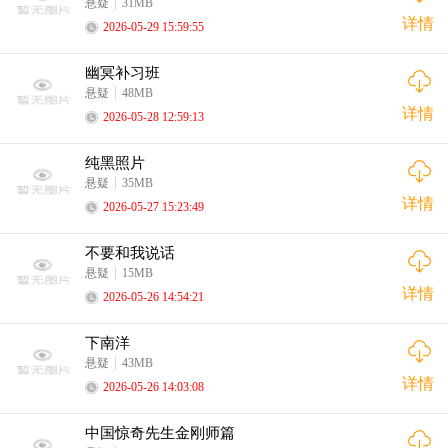
悬疑
31MB
详情
2026-05-29 15:59:55
幽冥补习班
悬疑
48MB
详情
2026-05-28 12:59:13
纯黑照片
悬疑
35MB
详情
2026-05-27 15:23:49
不要和我说话
悬疑
15MB
详情
2026-05-26 14:54:21
下南洋
悬疑
43MB
详情
2026-05-26 14:03:08
中国惊奇先生金刚师篇