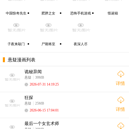
中国惊奇先生
肥胖之女
恐怖手机游戏
怪诞箱
子夜来敲门
尸期将至
夜深人尽
悬疑漫画列表
诡秘异闻
悬疑
39MB
详情
2026-07-31 14:19:25
狂探
悬疑
25MB
详情
2026-06-15 17:04:01
最后一个女玄术师