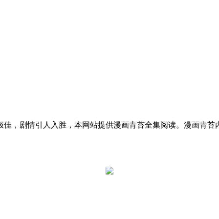
极佳，剧情引人入胜，本网站提供漫画青苔全集阅读。漫画青苔