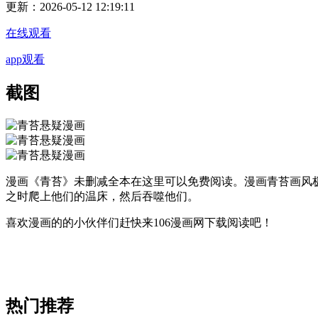
更新：
2026-05-12 12:19:11
在线观看
app观看
截图
漫画《青苔》未删减全本在这里可以免费阅读。漫画青苔画风
之时爬上他们的温床，然后吞噬他们。
喜欢漫画的的小伙伴们赶快来106漫画网下载阅读吧！
热门推荐