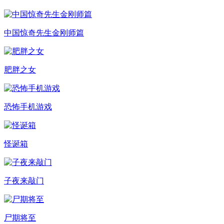
中国惊奇先生金刚师篇
肥胖之女
恐怖手机游戏
怪诞箱
子夜来敲门
尸期将至