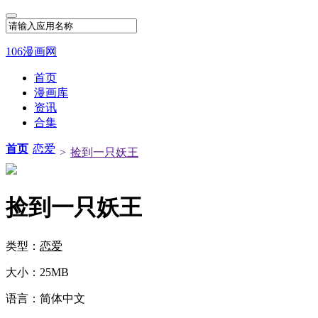
106漫画网
首页
漫画库
资讯
合集
首页
恋爱
>
捡到一只妖王
捡到一只妖王
类型：
恋爱
大小：
25MB
语言：
简体中文